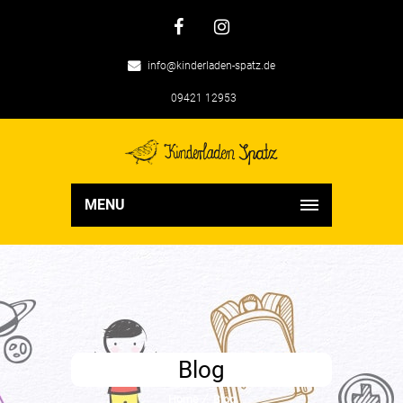
info@kinderladen-spatz.de
09421 12953
MENU
Blog
Home
Blog