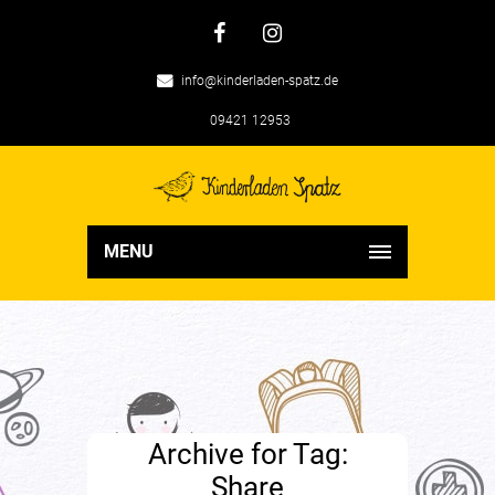
info@kinderladen-spatz.de
09421 12953
MENU
Archive for Tag:
Share